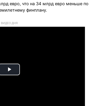
млрд евро, что на 34 млрд евро меньше по
емилетнему финплану.
ВИДЕО ДНЯ
Play
Video