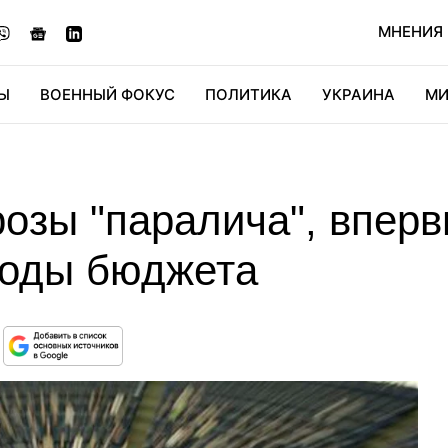
МНЕНИЯ
Ы
ВОЕННЫЙ ФОКУС
ПОЛИТИКА
УКРАИНА
МИ
ОНОМИКА
ДИДЖИТАЛ
АВТО
МИРФАН
КУЛЬТ
озы "паралича", вперв
ходы бюджета