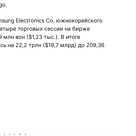
go.
sung Electronics Co, южнокорейского
четыре торговых сессии на бирже
 млн вон ($1,23 тыс.). В итоге
ь на 22,2 трлн ($19,7 млрд) до 209,36
book
iber
в Whatsapp
ь в Messenger
ить в LinkedIn
ook
Google news
 Viber
е в LinkedIn