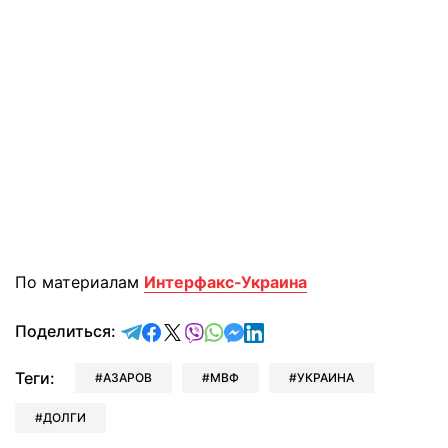
По материалам
Интерфакс-Украина
отправить в Telegram
поделиться в Facebook
поделиться в X
отправить в Viber
отправить в Whatsapp
отправить в Messenger
отправить в LinkedIn
Поделиться:
Теги:
АЗАРОВ
МВФ
УКРАИНА
ДОЛГИ