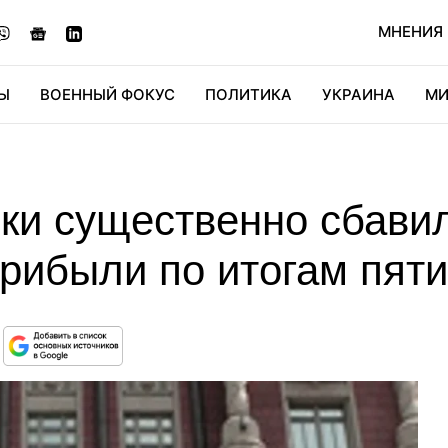
МНЕНИЯ
Ы
ВОЕННЫЙ ФОКУС
ПОЛИТИКА
УКРАИНА
МИ
ОНОМИКА
ДИДЖИТАЛ
АВТО
МИРФАН
КУЛЬТ
нки существенно сбави
рибыли по итогам пят