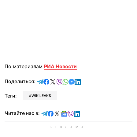
По материалам
РИА Новости
отправить в Telegram
поделиться в Facebook
поделиться в X
отправить в Viber
отправить в Whatsapp
отправить в Messenger
отправить в LinkedIn
Поделиться:
Теги:
WIKILEAKS
Читайте в Telegram
Читайте в Facebook
Читайте в X
Читайте в Google news
Читайте в Viber
Читайте в LinkedIn
Читайте нас в: