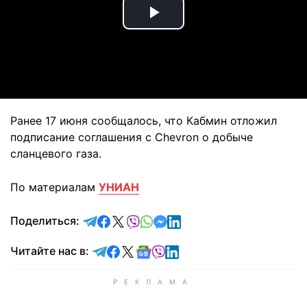
Play
Video
Ранее 17 июня сообщалось, что Кабмин отложил
подписание соглашения с Сhevron о добыче
сланцевого газа.
По материалам
УНИАН
отправить в Telegram
поделиться в Facebook
поделиться в X
отправить в Viber
отправить в Whatsapp
отправить в Messenger
отправить в LinkedIn
Поделиться:
Читайте в Telegram
Читайте в Facebook
Читайте в X
Читайте в Google news
Читайте в Viber
Читайте в LinkedIn
Читайте нас в: