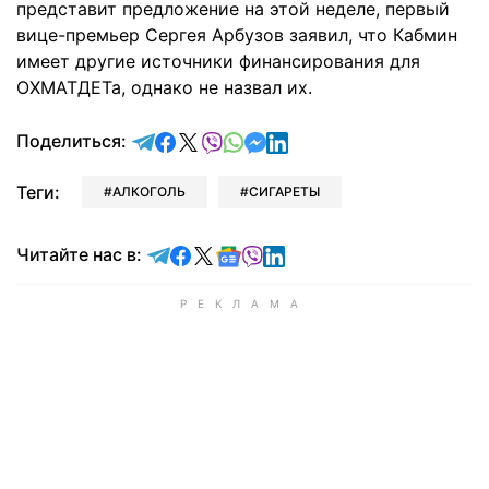
представит предложение на этой неделе, первый
вице-премьер Сергея Арбузов заявил, что Кабмин
имеет другие источники финансирования для
ОХМАТДЕТа, однако не назвал их.
отправить в Telegram
поделиться в Facebook
поделиться в X
отправить в Viber
отправить в Whatsapp
отправить в Messenger
отправить в LinkedIn
Поделиться:
Теги:
АЛКОГОЛЬ
СИГАРЕТЫ
Читайте в Telegram
Читайте в Facebook
Читайте в X
Читайте в Google news
Читайте в Viber
Читайте в LinkedIn
Читайте нас в: