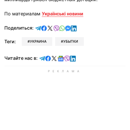
По материалам
Українські новини
отправить в Telegram
поделиться в Facebook
поделиться в X
отправить в Viber
отправить в Whatsapp
отправить в Messenger
отправить в LinkedIn
Поделиться:
Теги:
УКРАИНА
УБЫТКИ
Читайте в Telegram
Читайте в Facebook
Читайте в X
Читайте в Google news
Читайте в Viber
Читайте в LinkedIn
Читайте нас в: