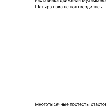
наставника движения Мухаммеда
Шатыра пока не подтвердилась.
Многотысячные протесты стартова