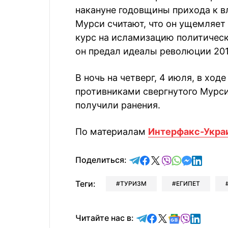
накануне годовщины прихода к в
Мурси считают, что он ущемляет
курс на исламизацию политическ
он предал идеалы революции 201
В ночь на четверг, 4 июля, в хо
противниками свергнутого Мурси
получили ранения.
По материалам
Интерфакс-Укра
отправить в Telegram
поделиться в Face
поделиться в X
отправить в V
отправить 
отправит
отправ
Поделиться:
Теги:
ТУРИЗМ
ЕГИПЕТ
Читайте в Telegram
Читайте в Faceb
Читайте в X
Читайте в 
Читайте в
Читайт
Читайте нас в: