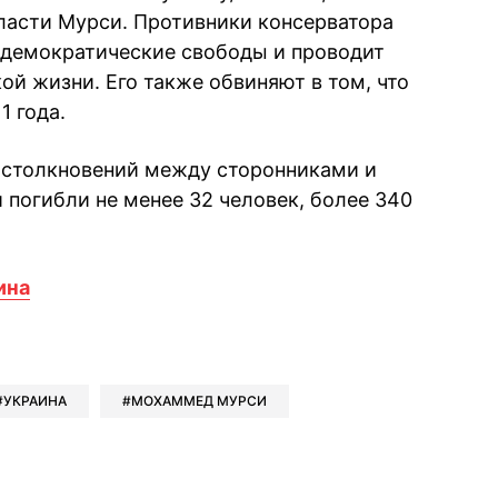
ласти Мурси. Противники консерватора
 демократические свободы и проводит
ой жизни. Его также обвиняют в том, что
1 года.
де столкновений между сторонниками и
 погибли не менее 32 человек, более 340
ина
book
iber
в Whatsapp
ь в Messenger
ить в LinkedIn
УКРАИНА
МОХАММЕД МУРСИ
ook
Google news
 Viber
е в LinkedIn