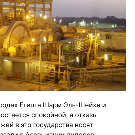
ородах Египта Шарм Эль-Шейхе и
остается спокойной, а отказы
жей в это государства носят
азали в Ассоциации лидеров