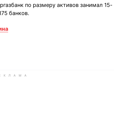
кргазбанк по размеру активов занимал 15-
175 банков.
ина
book
iber
в Whatsapp
ь в Messenger
ить в LinkedIn
ook
Google news
 Viber
е в LinkedIn