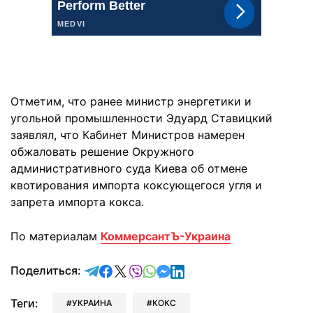
Отметим, что ранее министр энергетики и
угольной промышленности Эдуард Ставицкий
заявлял, что Кабинет Министров намерен
обжаловать решение Окружного
административного суда Киева об отмене
квотирования импорта коксующегося угля и
запрета импорта кокса.
По материалам
КоммерсантЪ-Украина
отправить в Telegram
поделиться в Facebook
поделиться в X
отправить в Viber
отправить в Whatsapp
отправить в Messenger
отправить в LinkedIn
Поделиться:
Теги:
УКРАИНА
КОКС