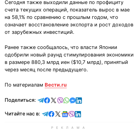
Сегодня также выходили данные по профициту
счета текущих операций, показатель вырос в мае
на 58,1% по сравнению с прошлым годом, что
означает восстановление экспорта и рост доходов
от зарубежных инвестиций.
Ранее также сообщалось, что власти Японии
одобрили новый раунд стимулирования экономики
в размере 880,3 млрд иен ($10,7 млрд), принятый
через месяц после предыдущего.
По материалам
Вести.ru
отправить в Telegram
поделиться в Facebook
поделиться в X
отправить в Viber
отправить в Whatsapp
отправить в Messenger
отправить в LinkedIn
Поделиться:
Читайте в Telegram
Читайте в Facebook
Читайте в X
Читайте в Google news
Читайте в Viber
Читайте в LinkedIn
Читайте нас в: