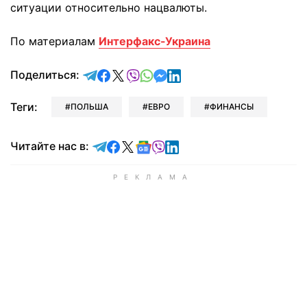
ситуации относительно нацвалюты.
По материалам
Интерфакс-Украина
отправить в Telegram
поделиться в Facebook
поделиться в X
отправить в Viber
отправить в Whatsapp
отправить в Messenger
отправить в LinkedIn
Поделиться:
Теги:
ПОЛЬША
ЕВРО
ФИНАНСЫ
Читайте в Telegram
Читайте в Facebook
Читайте в X
Читайте в Google news
Читайте в Viber
Читайте в LinkedIn
Читайте нас в: