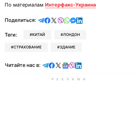
По материалам
Интерфакс-Украина
отправить в Telegram
поделиться в Facebook
поделиться в X
отправить в Viber
отправить в Whatsapp
отправить в Messenger
отправить в LinkedIn
Поделиться:
Теги:
КИТАЙ
ЛОНДОН
СТРАХОВАНИЕ
ЗДАНИЕ
Читайте в Telegram
Читайте в Facebook
Читайте в X
Читайте в Google news
Читайте в Viber
Читайте в LinkedIn
Читайте нас в: