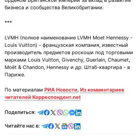
орденом Британской империи за вклад в развитие
бизнеса и сообщества Великобритании.
***
LVMH (полное наименование LVMH Moet Hennessy -
Louis Vuitton) - французская компания, известный
производитель предметов роскоши под торговыми
марками Louis Vuitton, Givenchy, Guerlain, Chaumet,
Moët & Chandon, Hennessy и др. Штаб-квартира - в
Париже.
По материалам
РИА Новости
,
Из комментариев
читателей Корреспондент.net
отправить в Telegram
поделиться в Facebook
поделиться в X
отправить в Viber
отправить в Whatsapp
отправить в Messenger
отправить в LinkedIn
Поделиться:
Читайте в Telegram
Читайте в Facebook
Читайте в X
Читайте в Google news
Читайте в Viber
Читайте в LinkedIn
Читайте нас в: