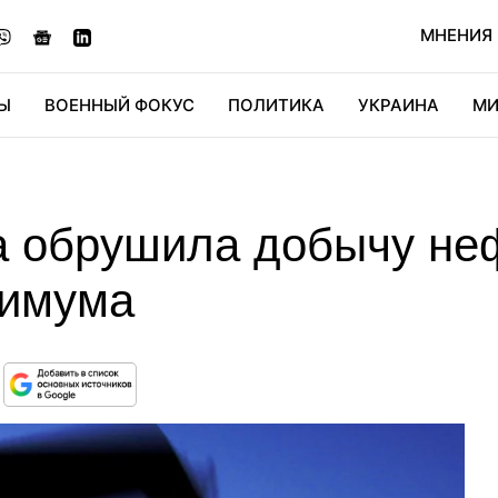
МНЕНИЯ
Ы
ВОЕННЫЙ ФОКУС
ПОЛИТИКА
УКРАИНА
МИ
ОНОМИКА
ДИДЖИТАЛ
АВТО
МИРФАН
КУЛЬТ
а обрушила добычу неф
нимума