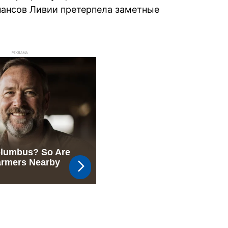
нансов Ливии претерпела заметные
РЕКЛАМА