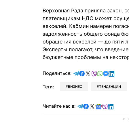
Верховная Рада приняла закон, 
плательщикам НДС может осуще
векселей. Кабмин намерен погас
задолженность общего фонда бюд
обращения векселей — до пяти л
Эксперты полагают, что введени
бюджетные проблемы на некотор
отправить в Telegram
поделиться в Face
поделиться в X
отправить в V
отправить 
отправит
отправ
Поделиться:
Теги:
БИЗНЕС
ТЕНДЕНЦИИ
Читайте в Telegram
Читайте в Faceb
Читайте в X
Читайте в 
Читайте в
Читайт
Читайте нас в: