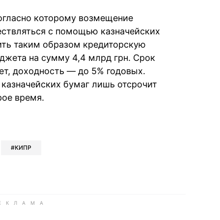
согласно которому возмещение
ствляться с помощью казначейских
ить таким образом кредиторскую
жета на сумму 4,4 млрд грн. Срок
ет, доходность — до 5% годовых.
е казначейских бумаг лишь отсрочит
ое время.
book
iber
в Whatsapp
ь в Messenger
ить в LinkedIn
КИПР
ook
Google news
 Viber
е в LinkedIn