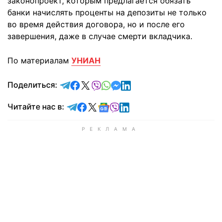
законопроект, которым предлагается обязать
банки начислять проценты на депозиты не только
во время действия договора, но и после его
завершения, даже в случае смерти вкладчика.
По материалам
УНИАН
отправить в Telegram
поделиться в Facebook
поделиться в X
отправить в Viber
отправить в Whatsapp
отправить в Messenger
отправить в LinkedIn
Поделиться:
Читайте в Telegram
Читайте в Facebook
Читайте в X
Читайте в Google news
Читайте в Viber
Читайте в LinkedIn
Читайте нас в: