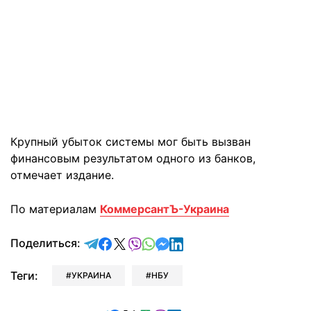
Крупный убыток системы мог быть вызван
финансовым результатом одного из банков,
отмечает издание.
По материалам
КоммерсантЪ-Украина
отправить в Telegram
поделиться в Facebook
поделиться в X
отправить в Viber
отправить в Whatsapp
отправить в Messenger
отправить в LinkedIn
Поделиться:
Теги:
УКРАИНА
НБУ