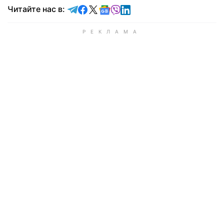
Читайте в Telegram
Читайте в Facebook
Читайте в X
Читайте в Google news
Читайте в Viber
Читайте в LinkedIn
Читайте нас в: