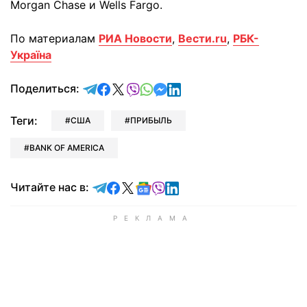
Morgan Chase и Wells Fargo.
По материалам
РИА Новости
,
Вести.ru
,
РБК-
Україна
отправить в Telegram
поделиться в Facebook
поделиться в X
отправить в Viber
отправить в Whatsapp
отправить в Messenger
отправить в LinkedIn
Поделиться:
Теги:
США
ПРИБЫЛЬ
BANK OF AMERICA
Читайте в Telegram
Читайте в Facebook
Читайте в X
Читайте в Google news
Читайте в Viber
Читайте в LinkedIn
Читайте нас в: