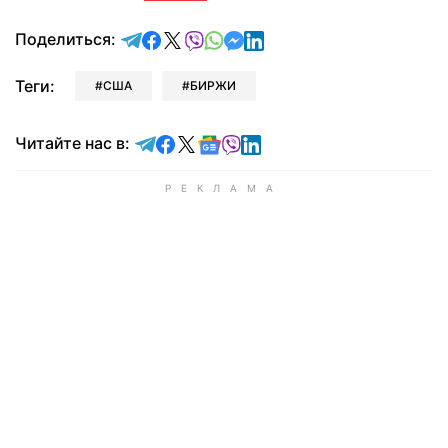
отправить в Telegram
поделиться в Facebook
поделиться в X
отправить в Viber
отправить в Whatsapp
отправить в Messenger
отправить в LinkedIn
Поделиться:
Теги:
США
БИРЖИ
Читайте в Telegram
Читайте в Facebook
Читайте в X
Читайте в Google news
Читайте в Viber
Читайте в LinkedIn
Читайте нас в: