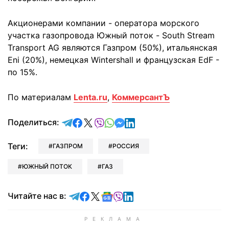
Акционерами компании - оператора морского
участка газопровода Южный поток - South Stream
Transport AG являются Газпром (50%), итальянская
Eni (20%), немецкая Wintershall и французская EdF -
по 15%.
По материалам
Lenta.ru
,
КоммерсантЪ
отправить в Telegram
поделиться в Facebook
поделиться в X
отправить в Viber
отправить в Whatsapp
отправить в Messenger
отправить в LinkedIn
Поделиться:
Теги:
ГАЗПРОМ
РОССИЯ
ЮЖНЫЙ ПОТОК
ГАЗ
Читайте в Telegram
Читайте в Facebook
Читайте в X
Читайте в Google news
Читайте в Viber
Читайте в LinkedIn
Читайте нас в: