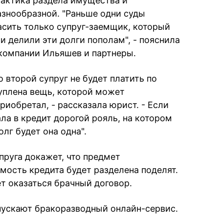
рактика раздела имущества и
азнообразной. "Раньше одни суды
асить только супруг-заемщик, который
и делили эти долги пополам", - пояснила
ркомпании Ильяшев и партнеры.
о второй супруг не будет платить по
куплена вещь, которой может
приобретал, - рассказала юрист. - Если
ла в кредит дорогой рояль, на котором
олг будет она одна".
упруга докажет, что предмет
мость кредита будет разделена поделят.
т оказаться брачный договор.
пускают бракоразводный онлайн-сервис.