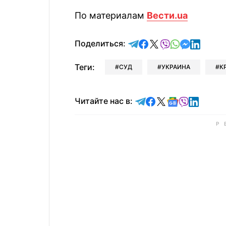
По материалам
Вести.ua
отправить в Telegram
поделиться в Face
поделиться в X
отправить в V
отправить 
отправит
отправ
Поделиться:
Теги:
СУД
УКРАИНА
К
Читайте в Telegram
Читайте в Faceb
Читайте в X
Читайте в 
Читайте в
Читайт
Читайте нас в: