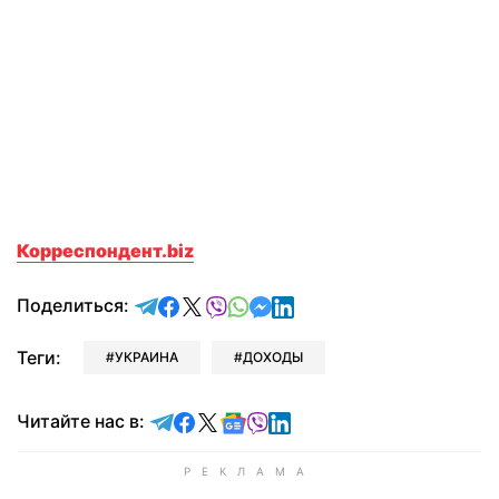
Корреспондент.biz
отправить в Telegram
поделиться в Facebook
поделиться в X
отправить в Viber
отправить в Whatsapp
отправить в Messenger
отправить в LinkedIn
Поделиться:
Теги:
УКРАИНА
ДОХОДЫ
Читайте в Telegram
Читайте в Facebook
Читайте в X
Читайте в Google news
Читайте в Viber
Читайте в LinkedIn
Читайте нас в: