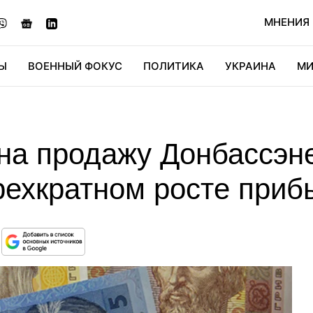
МНЕНИЯ
Ы
ВОЕННЫЙ ФОКУС
ПОЛИТИКА
УКРАИНА
МИ
ОНОМИКА
ДИДЖИТАЛ
АВТО
МИРФАН
КУЛЬТ
на продажу Донбассэн
рехкратном росте приб