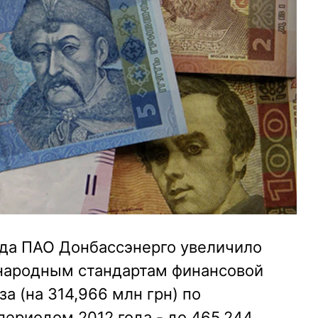
ода ПАО Донбассэнерго увеличило
народным стандартам финансовой
за (на 314,966 млн грн) по
ериодом 2012 года - до 465,244