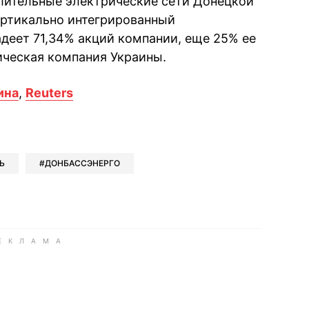
лительные электрические сети Донецкой
ертикально интегрированный
деет 71,34% акций компании, еще 25% ее
ическая компания Украины.
ина
,
Reuters
book
iber
в Whatsapp
ь в Messenger
ить в LinkedIn
Ь
ДОНБАССЭНЕРГО
ook
Google news
 Viber
е в LinkedIn