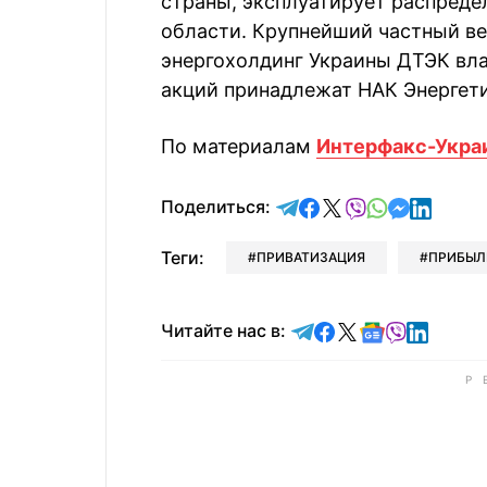
страны, эксплуатирует распреде
области. Крупнейший частный в
энергохолдинг Украины ДТЭК вла
акций принадлежат НАК Энергет
По материалам
Интерфакс-Укра
отправить в Telegram
поделиться в Face
поделиться в X
отправить в V
отправить 
отправит
отправ
Поделиться:
Теги:
ПРИВАТИЗАЦИЯ
ПРИБЫЛ
Читайте в Telegram
Читайте в Faceb
Читайте в X
Читайте в 
Читайте в
Читайт
Читайте нас в: