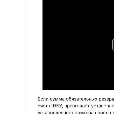
Если сумма обязательных резерв
счет в НБУ, превышает установл
установленного размера процент