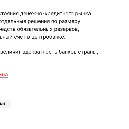
остояния денежно-кредитного рынка
отдельные решения по размеру
редств обязательных резервов,
ьный счет в центробанке.
увеличит адекватность банков страны,
ина
book
iber
в Whatsapp
ь в Messenger
ить в LinkedIn
НКИ
ook
Google news
 Viber
е в LinkedIn