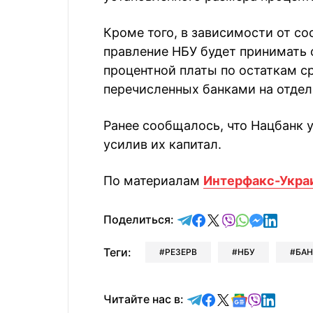
Кроме того, в зависимости от с
правление НБУ будет принимать 
процентной платы по остаткам с
перечисленных банками на отдел
Ранее сообщалось, что Нацбанк 
усилив их капитал.
По материалам
Интерфакс-Укра
отправить в Telegram
поделиться в Face
поделиться в X
отправить в V
отправить 
отправит
отправ
Поделиться:
Теги:
РЕЗЕРВ
НБУ
БА
Читайте в Telegram
Читайте в Faceb
Читайте в X
Читайте в 
Читайте в
Читайт
Читайте нас в: