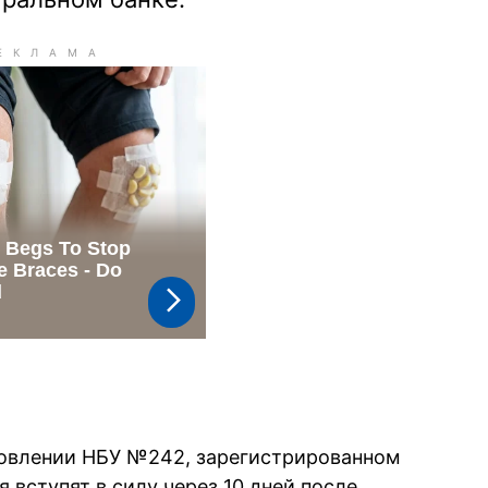
новлении НБУ №242, зарегистрированном
 вступят в силу через 10 дней после