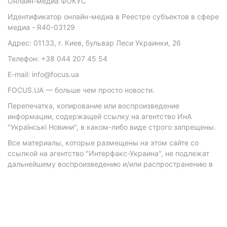
Онлайн-медиа ФОКУС
Идентификатор онлайн-медиа в Реестре субъектов в сфере
медиа - R40-03129
Адрес: 01133, г. Киев, бульвар Леси Украинки, 26
Телефон: +38 044 207 45 54
E-mail: info@focus.ua
FOCUS.UA — больше чем просто новости.
Перепечатка, копирование или воспроизведение
информации, содержащей ссылку на агентство ИнА
"Українські Новини", в каком-либо виде строго запрещены.
Все материалы, которые размещены на этом сайте со
ссылкой на агентство "Интерфакс-Украина", не подлежат
дальнейшему воспроизведению и/или распространению в
любой форме, кроме как с письменного разрешения
агентства.
Материалы с плашками "Р", "Новости партнеров", "Новости
компаний", "Новости партий", "Инновации", "Позиция",
"Спецпроект при поддержке" публикуются на