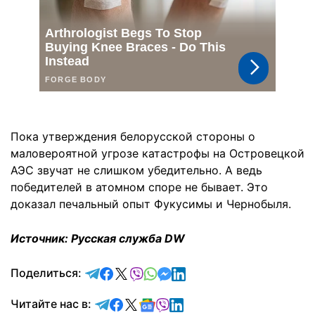
Пока утверждения белорусской стороны о
маловероятной угрозе катастрофы на Островецкой
АЭС звучат не слишком убедительно. А ведь
победителей в атомном споре не бывает. Это
доказал печальный опыт Фукусимы и Чернобыля.
Источник: Русская служба DW
отправить в Telegram
поделиться в Facebook
поделиться в X
отправить в Viber
отправить в Whatsapp
отправить в Messenger
отправить в LinkedIn
Поделиться:
Читайте в Telegram
Читайте в Facebook
Читайте в X
Читайте в Google news
Читайте в Viber
Читайте в LinkedIn
Читайте нас в: