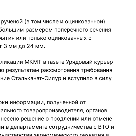
крученой (в том числе и оцинкованной)
аибольшим размером поперечного сечения
крытия или только оцинкованных с
т 3 мм до 24 мм.
бликации МКМТ в газете Урядовый курьер
по результатам рассмотрения требования
ие Стальканат-Силур и вступило в силу
ерки информации, полученной от
нального товаропроизводителя, органов
ынесено решение о продлении или отмене
и в департаменте сотрудничества с ВТО и
нистерства экономического развития и