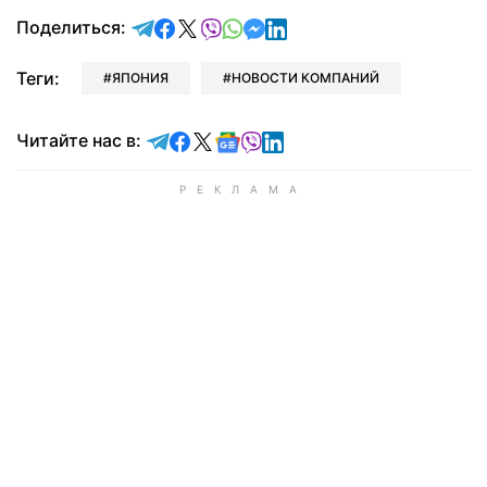
отправить в Telegram
поделиться в Facebook
поделиться в X
отправить в Viber
отправить в Whatsapp
отправить в Messenger
отправить в LinkedIn
Поделиться:
Теги:
ЯПОНИЯ
НОВОСТИ КОМПАНИЙ
Читайте в Telegram
Читайте в Facebook
Читайте в X
Читайте в Google news
Читайте в Viber
Читайте в LinkedIn
Читайте нас в: