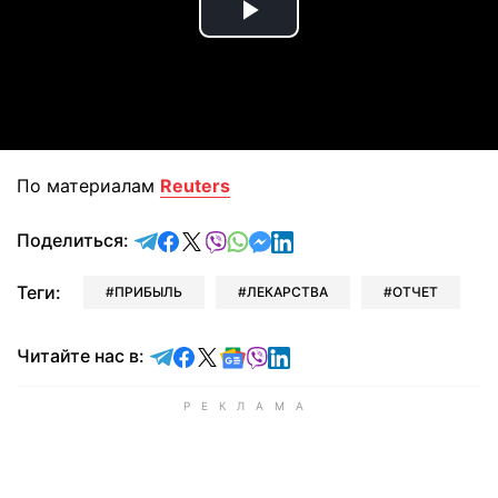
Play
Video
По материалам
Reuters
отправить в Telegram
поделиться в Facebook
поделиться в X
отправить в Viber
отправить в Whatsapp
отправить в Messenger
отправить в LinkedIn
Поделиться:
Теги:
ПРИБЫЛЬ
ЛЕКАРСТВА
ОТЧЕТ
Читайте в Telegram
Читайте в Facebook
Читайте в X
Читайте в Google news
Читайте в Viber
Читайте в LinkedIn
Читайте нас в: