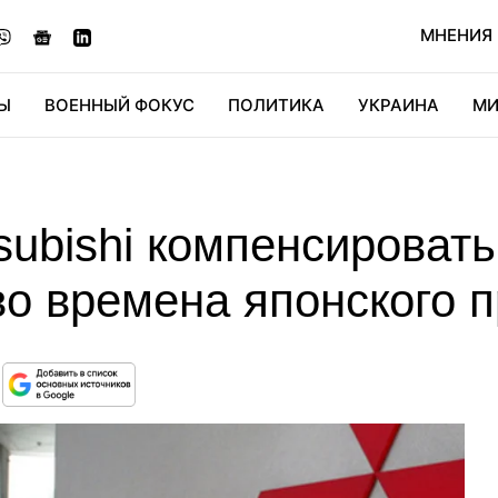
МНЕНИЯ
Ы
ВОЕННЫЙ ФОКУС
ПОЛИТИКА
УКРАИНА
МИ
ОНОМИКА
ДИДЖИТАЛ
АВТО
МИРФАН
КУЛЬТ
subishi компенсироват
во времена японского 