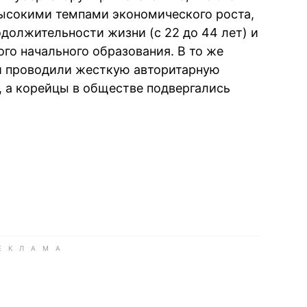
высокими темпами экономического роста,
должительности жизни (с 22 до 44 лет) и
о начального образования. В то же
и проводили жесткую авторитарную
, а корейцы в обществе подвергались
book
iber
в Whatsapp
ь в Messenger
ить в LinkedIn
ook
Google news
 Viber
е в LinkedIn