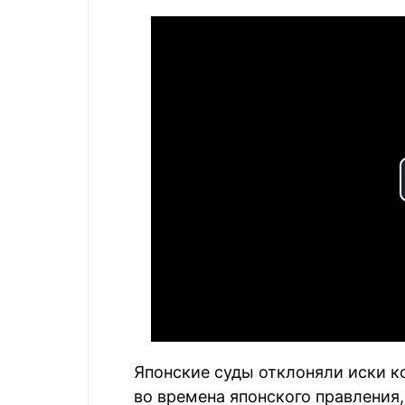
Японские суды отклоняли иски к
во времена японского правления,