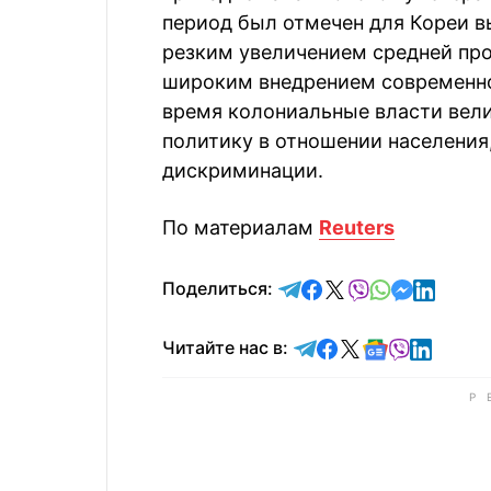
период был отмечен для Кореи 
резким увеличением средней про
широким внедрением современног
время колониальные власти вел
политику в отношении населения
дискриминации.
По материалам
Reuters
отправить в Telegram
поделиться в Face
поделиться в X
отправить в V
отправить 
отправит
отправ
Поделиться:
Читайте в Telegram
Читайте в Faceb
Читайте в X
Читайте в 
Читайте в
Читайт
Читайте нас в: