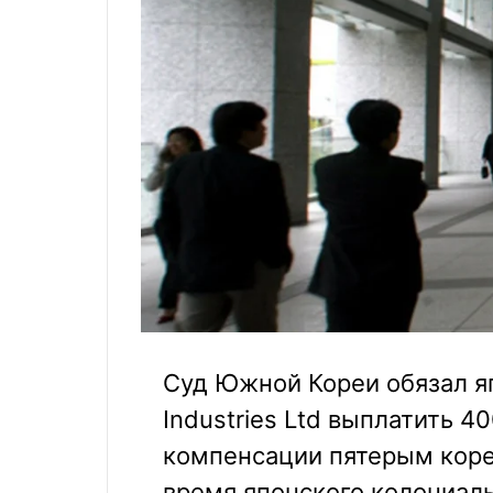
Суд Южной Кореи обязал яп
Industries Ltd выплатить 4
компенсации пятерым коре
время японского колониаль