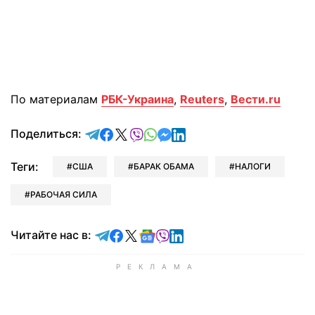
По материалам
РБК-Украина
,
Reuters
,
Вести.ru
отправить в Telegram
поделиться в Facebook
поделиться в X
отправить в Viber
отправить в Whatsapp
отправить в Messenger
отправить в LinkedIn
Поделиться:
Теги:
США
БАРАК ОБАМА
НАЛОГИ
РАБОЧАЯ СИЛА
Читайте в Telegram
Читайте в Facebook
Читайте в X
Читайте в Google news
Читайте в Viber
Читайте в LinkedIn
Читайте нас в: