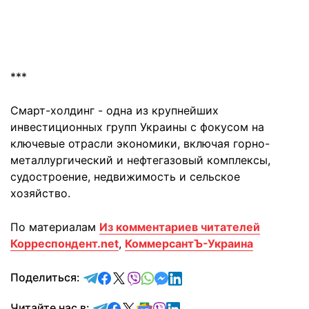
***
Смарт-холдинг - одна из крупнейших
инвестиционных групп Украины с фокусом на
ключевые отрасли экономики, включая горно-
металлургический и нефтегазовый комплексы,
судостроение, недвижимость и сельское
хозяйство.
По материалам
Из комментариев читателей
Корреспондент.net
,
КоммерсантЪ-Украина
отправить в Telegram
поделиться в Facebook
поделиться в X
отправить в Viber
отправить в Whatsapp
отправить в Messenger
отправить в LinkedIn
Поделиться:
Читайте в Telegram
Читайте в Facebook
Читайте в X
Читайте в Google news
Читайте в Viber
Читайте в LinkedIn
Читайте нас в: