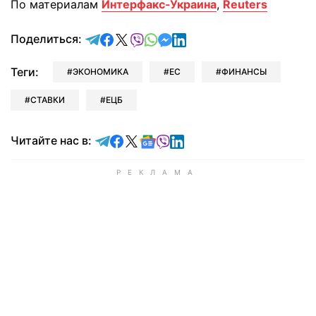
По материалам
Интерфакс-Украина
,
Reuters
отправить в Telegram
поделиться в Facebook
поделиться в X
отправить в Viber
отправить в Whatsapp
отправить в Messenger
отправить в LinkedIn
Поделиться:
Теги:
ЭКОНОМИКА
ЕС
ФИНАНСЫ
СТАВКИ
ЕЦБ
Читайте в Telegram
Читайте в Facebook
Читайте в X
Читайте в Google news
Читайте в Viber
Читайте в LinkedIn
Читайте нас в: