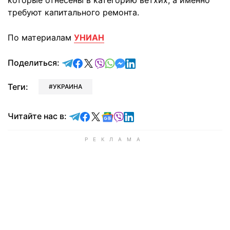
которые отнесены в категорию ветхих, а именно
требуют капитального ремонта.
По материалам
УНИАН
отправить в Telegram
поделиться в Facebook
поделиться в X
отправить в Viber
отправить в Whatsapp
отправить в Messenger
отправить в LinkedIn
Поделиться:
Теги:
УКРАИНА
Читайте в Telegram
Читайте в Facebook
Читайте в X
Читайте в Google news
Читайте в Viber
Читайте в LinkedIn
Читайте нас в: