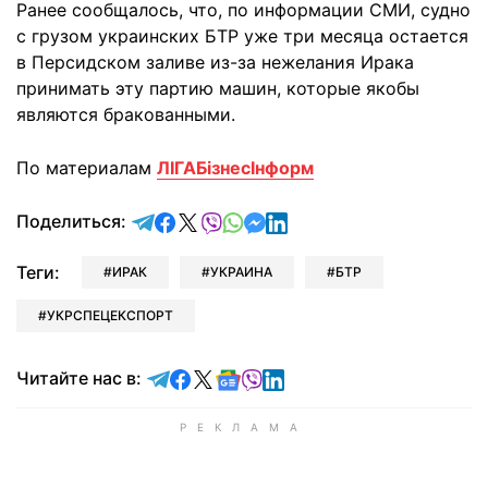
Ранее сообщалось, что, по информации СМИ, судно
с грузом украинских БТР уже три месяца остается
в Персидском заливе из-за нежелания Ирака
принимать эту партию машин, которые якобы
являются бракованными.
По материалам
ЛIГАБiзнесIнформ
отправить в Telegram
поделиться в Facebook
поделиться в X
отправить в Viber
отправить в Whatsapp
отправить в Messenger
отправить в LinkedIn
Поделиться:
Теги:
ИРАК
УКРАИНА
БТР
УКРСПЕЦЕКСПОРТ
Читайте в Telegram
Читайте в Facebook
Читайте в X
Читайте в Google news
Читайте в Viber
Читайте в LinkedIn
Читайте нас в: