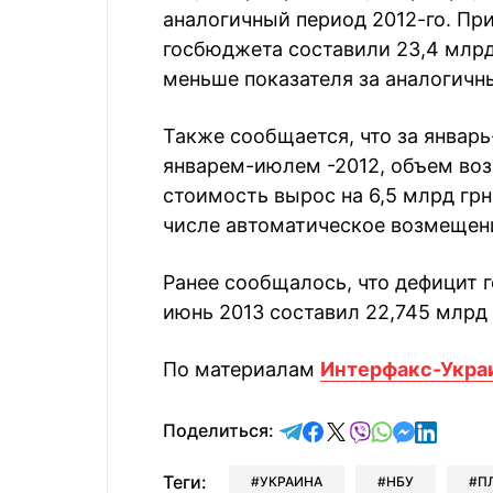
аналогичный период 2012-го. Пр
госбюджета составили 23,4 млрд г
меньше показателя за аналогичн
Также сообщается, что за январь
январем-июлем -2012, объем во
стоимость вырос на 6,5 млрд грн,
числе автоматическое возмещени
Ранее сообщалось, что дефицит 
июнь 2013 составил 22,745 млрд 
По материалам
Интерфакс-Укра
отправить в Telegram
поделиться в Face
поделиться в X
отправить в V
отправить 
отправит
отправ
Поделиться:
Теги:
УКРАИНА
НБУ
П