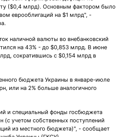
ту ($0,4 млрд). Основным фактором было
ом еврооблигаций на $1 млрд", -
а.
тток наличной валюты во внебанковский
тился на 43% - до $0,853 млрд. В июне
млрд, сократившись с $0,154 млрд в
енного бюджета Украины в январе-июле
грн, или на 2% больше аналогичного
щий и специальный фонды госбюджета
рн (с учетом собственных поступлений
ий из местного бюджета)", - сообщает
лужба Украины (ГКСУ).