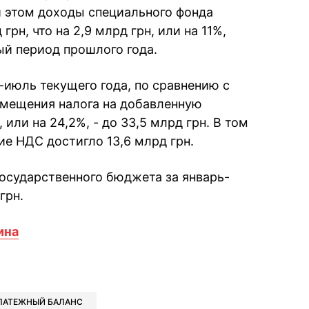
и этом доходы специального фонда
рн, что на 2,9 млрд грн, или на 11%,
ый период прошлого года.
-июль текущего года, по сравнению с
змещения налога на добавленную
 или на 24,2%, - до 33,5 млрд грн. В том
е НДС достигло 13,6 млрд грн.
государственного бюджета за январь-
грн.
ина
book
iber
в Whatsapp
ь в Messenger
ить в LinkedIn
ЛАТЕЖНЫЙ БАЛАНС