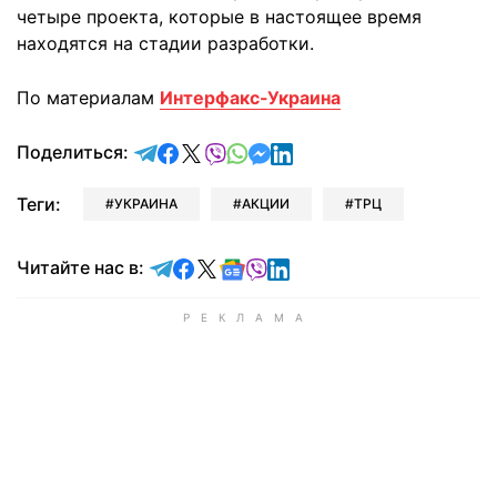
четыре проекта, которые в настоящее время
находятся на стадии разработки.
По материалам
Интерфакс-Украина
отправить в Telegram
поделиться в Facebook
поделиться в X
отправить в Viber
отправить в Whatsapp
отправить в Messenger
отправить в LinkedIn
Поделиться:
Теги:
УКРАИНА
АКЦИИ
ТРЦ
Читайте в Telegram
Читайте в Facebook
Читайте в X
Читайте в Google news
Читайте в Viber
Читайте в LinkedIn
Читайте нас в: