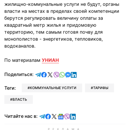
жилищно-коммунальные услуги не будут, органы
власти на местах в пределах своей компетенции
берутся регулировать величину оплаты за
квадратный метр жилья и придомовую
территорию, тем самым готовя почву для
монополистов - энергетиков, тепловиков,
водоканалов.
По материалам
УНИАН
отправить в Telegram
поделиться в Facebook
поделиться в X
отправить в Viber
отправить в Whatsapp
отправить в Messenger
отправить в LinkedIn
Поделиться:
Теги:
КОММУНАЛЬНЫЕ УСЛУГИ
ТАРИФЫ
ВЛАСТЬ
Читайте в Telegram
Читайте в Facebook
Читайте в X
Читайте в Google news
Читайте в Viber
Читайте в LinkedIn
Читайте нас в: