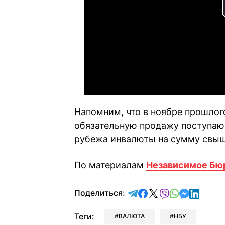
Напомним, что в ноябре прошлого
обязательную продажу поступаю
рубежа инвалюты на сумму свыше 
По материалам
Независимое Бю
отправить в Telegram
поделиться в Face
поделиться в X
отправить в V
отправить 
отправит
отправ
Поделиться:
Теги:
ВАЛЮТА
НБУ