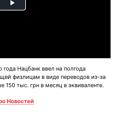
Play
Video
 года Нацбанк ввел на полгода
щей физлицам в виде переводов из-за
150 тыс. грн в месяц в эквиваленте.
ро Новостей
book
iber
в Whatsapp
ь в Messenger
ить в LinkedIn