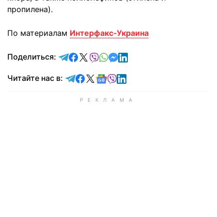
пропилена).
По материалам
Интерфакс-Украина
отправить в Telegram
поделиться в Facebook
поделиться в X
отправить в Viber
отправить в Whatsapp
отправить в Messenger
отправить в LinkedIn
Поделиться:
Читайте в Telegram
Читайте в Facebook
Читайте в X
Читайте в Google news
Читайте в Viber
Читайте в LinkedIn
Читайте нас в: