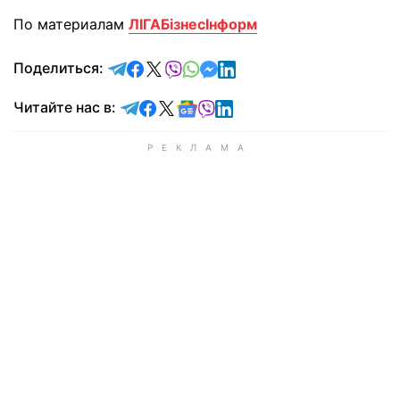
По материалам
ЛIГАБiзнесIнформ
отправить в Telegram
поделиться в Facebook
поделиться в X
отправить в Viber
отправить в Whatsapp
отправить в Messenger
отправить в LinkedIn
Поделиться:
Читайте в Telegram
Читайте в Facebook
Читайте в X
Читайте в Google news
Читайте в Viber
Читайте в LinkedIn
Читайте нас в: