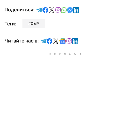
отправить в Telegram
поделиться в Facebook
поделиться в X
отправить в Viber
отправить в Whatsapp
отправить в Messenger
отправить в LinkedIn
Поделиться:
Теги:
СЫР
Читайте в Telegram
Читайте в Facebook
Читайте в X
Читайте в Google news
Читайте в Viber
Читайте в LinkedIn
Читайте нас в: