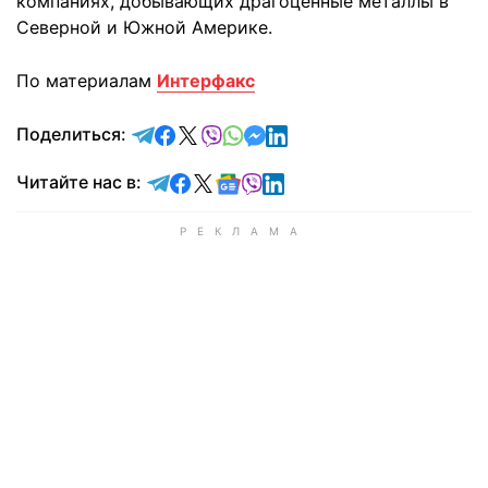
компаниях, добывающих драгоценные металлы в
Северной и Южной Америке.
По материалам
Интерфакс
отправить в Telegram
поделиться в Facebook
поделиться в X
отправить в Viber
отправить в Whatsapp
отправить в Messenger
отправить в LinkedIn
Поделиться:
Читайте в Telegram
Читайте в Facebook
Читайте в X
Читайте в Google news
Читайте в Viber
Читайте в LinkedIn
Читайте нас в: