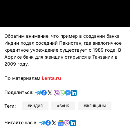
Video
Обратим внимание, что пример в создании банка
Индии подал соседний Пакистан, где аналогичное
кредитное учреждение существует с 1989 года. В
Африке банк для женщин открылся в Танзании в
2009 году.
По материалам
Lenta.ru
отправить в Telegram
поделиться в Facebook
поделиться в X
отправить в Viber
отправить в Whatsapp
отправить в Messenger
отправить в LinkedIn
Поделиться:
Теги:
ИНДИЯ
БАНК
ЖЕНЩИНЫ
Читайте в Telegram
Читайте в Facebook
Читайте в X
Читайте в Google news
Читайте в Viber
Читайте в LinkedIn
Читайте нас в: