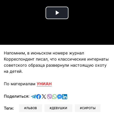
Play
Video
Напомним, в июньском номере журнал
Корреспондент писал, что классические интернаты
советского образца развернули настоящую охоту
на детей.
По материалам
УНИАН
отправить в Telegram
поделиться в Facebook
поделиться в X
отправить в Viber
отправить в Whatsapp
отправить в Messenger
отправить в LinkedIn
Поделиться:
Теги:
ЛЬВОВ
ДЕВУШКИ
СИРОТЫ