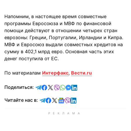
Напомним, в настоящее время совместные
программы Евросоюза и МВФ по финансовой
помощи действуют в отношении четырех стран
еврозоны: Греции, Португалии, Ирландии и Кипра.
МВФ и Евросоюз выдали совместных кредитов на
сумму в 402,1 млрд евро. Основная часть этих
денег поступила от ЕС.
По материалам
Интерфакс
,
Вести.ru
отправить в Telegram
поделиться в Facebook
поделиться в X
отправить в Viber
отправить в Whatsapp
отправить в Messenger
отправить в LinkedIn
Поделиться:
Читайте в Telegram
Читайте в Facebook
Читайте в X
Читайте в Google news
Читайте в Viber
Читайте в LinkedIn
Читайте нас в: