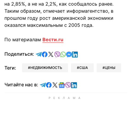
на 2,85%, а не на 2,2%, как сообщалось ранее.
Таким образом, отмечает информагентство, в
прошлом году рост американской экономики
оказался максимальным с 2005 года.
По материалам
Вести.ru
отправить в Telegram
поделиться в Facebook
поделиться в X
отправить в Viber
отправить в Whatsapp
отправить в Messenger
отправить в LinkedIn
Поделиться:
Теги:
НЕДВИЖИМОСТЬ
США
ЦЕНЫ
Читайте в Telegram
Читайте в Facebook
Читайте в X
Читайте в Google news
Читайте в Viber
Читайте в LinkedIn
Читайте нас в: