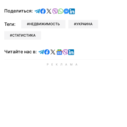
отправить в Telegram
поделиться в Facebook
поделиться в X
отправить в Viber
отправить в Whatsapp
отправить в Messenger
отправить в LinkedIn
Поделиться:
Теги:
НЕДВИЖИМОСТЬ
УКРАИНА
СТАТИСТИКА
Читайте в Telegram
Читайте в Facebook
Читайте в X
Читайте в Google news
Читайте в Viber
Читайте в LinkedIn
Читайте нас в: